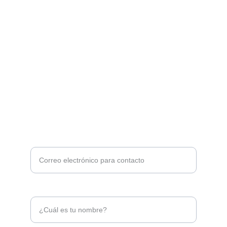
¡Servicio y satisfacción!
COTIZA TU VIAJE CON NOSOTROS
contacto@lidalalujoviajes.com
+52-56-1830-5007
Ingrese su correo electrónico aquí*
Nombre*