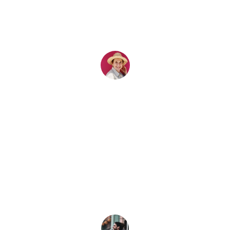
¡Excelente experiencia con Lidalalujo! 
Mi viaje a Japón fue inolvidable y todo 
estuvo perfectamente organizado.
María del Carmen Pilar
★★★★★
Una experiencia increíble, cada lugar 
visitado fue espectacular. No tienes que 
preocuparte de nada pues Lidalujo 
organiza todo por ti.