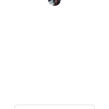
Jonatan Díaz
Lidalujo Viajes
¡Servicio y satisfacción!
COTIZA TU VIAJE CON NOSOTROS
contacto@lidalalujoviajes.com
+52-56-1830-5007
Ingrese su correo electrónico aquí*